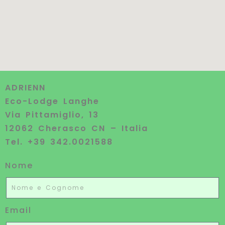
ADRIENN
Eco-Lodge Langhe
Via Pittamiglio, 13
12062 Cherasco CN – Italia
Tel. +39 342.0021588
Nome
Email